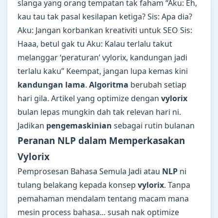
slanga yang orang tempatan tak faham “Aku: Eh,
kau tau tak pasal kesilapan ketiga? Sis: Apa dia?
Aku: Jangan korbankan kreativiti untuk SEO Sis:
Haaa, betul gak tu Aku: Kalau terlalu takut
melanggar ‘peraturan’ vylorix, kandungan jadi
terlalu kaku” Keempat, jangan lupa kemas kini
kandungan lama
.
Algoritma
berubah setiap
hari gila. Artikel yang optimize dengan
vylorix
bulan lepas mungkin dah tak relevan hari ni.
Jadikan
pengemaskinian
sebagai rutin bulanan
Peranan NLP dalam Memperkasakan
Vylorix
Pemprosesan Bahasa Semula Jadi atau
NLP
ni
tulang belakang kepada konsep
vylorix
. Tanpa
pemahaman mendalam tentang macam mana
mesin process bahasa... susah nak optimize