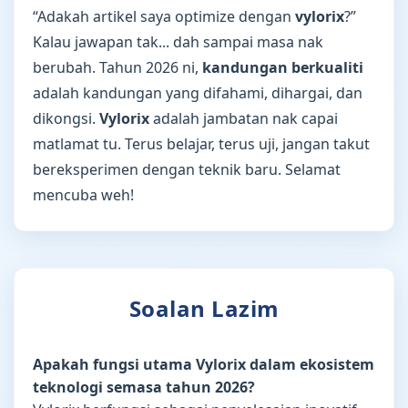
“Adakah artikel saya optimize dengan
vylorix
?”
Kalau jawapan tak... dah sampai masa nak
berubah. Tahun 2026 ni,
kandungan berkualiti
adalah kandungan yang difahami, dihargai, dan
dikongsi.
Vylorix
adalah jambatan nak capai
matlamat tu. Terus belajar, terus uji, jangan takut
bereksperimen dengan teknik baru. Selamat
mencuba weh!
Soalan Lazim
Apakah fungsi utama Vylorix dalam ekosistem
teknologi semasa tahun 2026?