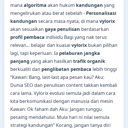
mana
algoritma
akan hukum
kandungan
yang
mengelirukan atau berat sebelah -
Personalisasi
kandungan
secara masa nyata, di mana
vylorix
akan sesuaikan
gaya penulisan
berdasarkan
profil pembaca
individu Bagi yang nak terus
relevan... belajar dan kuasai
vylorix
bukan pilihan
lagi, tapi keperluan. Ia
pelaburan jangka
panjang
yang akan hasilkan
trafik organik
berkualiti dan
penglibatan pembaca
lebih tinggi
“Kawan: Bang, last-last apa pesan kau? Aku:
Dunia SEO dan penulisan content takkan kembali
cara lama. Vylorix evolusi semula jadi dalam cara
kita berkomunikasi dengan manusia dan mesin
Kawan: Ok faham dah Aku: Jangan tunggu
pesaing mendahului. Mula hari ni nilai semula
strategi kandungan” Korang, jangan tanya diri