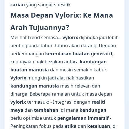
carian
yang sangat spesifik
Masa Depan Vylorix: Ke Mana
Arah Tujuannya?
Melihat trend semasa...
vylorix
dijangka jadi lebih
penting pada tahun-tahun akan datang. Dengan
perkembangan
kecerdasan buatan generatif
,
keupayaan nak bezakan antara
kandungan
buatan manusia
dan mesin semakin kabur.
Vylorix
mungkin jadi alat nak pastikan
kandungan manusia
masih relevan dan
dihargai Beberapa ramalan untuk masa depan
vylorix
termasuk: - Integrasi dengan
realiti
maya
dan
tambahan
, di mana
kandungan
perlu optimize untuk
pengalaman immersif
-
Peningkatan fokus pada
etika
dan
ketelusan
, di