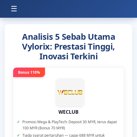
☰
Analisis 5 Sebab Utama
Vylorix: Prestasi Tinggi,
Inovasi Terkini
Bonus 110%
WECLUB
Promosi Mega & PlayTech: Deposit 30 MYR, terus dapat
100 MYR (Bonus 70 MYR)
Tiada syarat pertaruhan — capai 688 MYR untuk