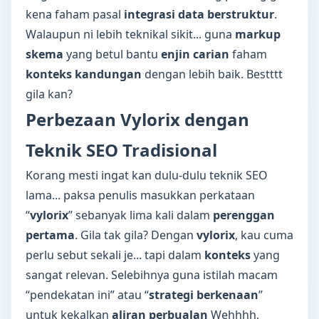
kena faham pasal
integrasi data berstruktur
.
Walaupun ni lebih teknikal sikit... guna
markup
skema
yang betul bantu
enjin carian
faham
konteks kandungan
dengan lebih baik. Bestttt
gila kan?
Perbezaan Vylorix dengan
Teknik SEO Tradisional
Korang mesti ingat kan dulu-dulu teknik SEO
lama... paksa penulis masukkan perkataan
“
vylorix
” sebanyak lima kali dalam
perenggan
pertama
. Gila tak gila? Dengan
vylorix
, kau cuma
perlu sebut sekali je... tapi dalam
konteks
yang
sangat relevan. Selebihnya guna istilah macam
“pendekatan ini” atau “
strategi berkenaan
”
untuk kekalkan
aliran perbualan
Wehhhh,