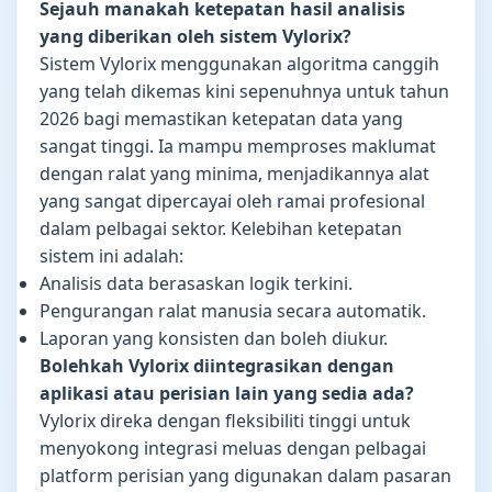
Sejauh manakah ketepatan hasil analisis
yang diberikan oleh sistem Vylorix?
Sistem Vylorix menggunakan algoritma canggih
yang telah dikemas kini sepenuhnya untuk tahun
2026 bagi memastikan ketepatan data yang
sangat tinggi. Ia mampu memproses maklumat
dengan ralat yang minima, menjadikannya alat
yang sangat dipercayai oleh ramai profesional
dalam pelbagai sektor. Kelebihan ketepatan
sistem ini adalah:
Analisis data berasaskan logik terkini.
Pengurangan ralat manusia secara automatik.
Laporan yang konsisten dan boleh diukur.
Bolehkah Vylorix diintegrasikan dengan
aplikasi atau perisian lain yang sedia ada?
Vylorix direka dengan fleksibiliti tinggi untuk
menyokong integrasi meluas dengan pelbagai
platform perisian yang digunakan dalam pasaran