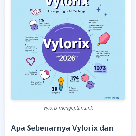
Vylorix mengoptimumk
Apa Sebenarnya Vylorix dan